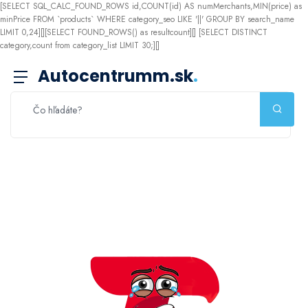
[SELECT SQL_CALC_FOUND_ROWS id,COUNT(id) AS numMerchants,MIN(price) as
minPrice FROM `products` WHERE category_seo LIKE '||' GROUP BY search_name
LIMIT 0,24][][SELECT FOUND_ROWS() as resultcount][]
[SELECT DISTINCT
category,count from category_list LIMIT 30;][]
Autocentrumm.sk
.