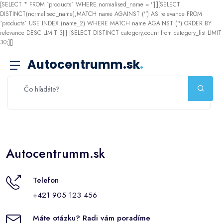
[SELECT * FROM `products` WHERE normalised_name = ''][][SELECT
DISTINCT(normalised_name),MATCH name AGAINST ('') AS relevance FROM
`products` USE INDEX (name_2) WHERE MATCH name AGAINST ('') ORDER BY
relevance DESC LIMIT 3][]
[SELECT DISTINCT category,count from category_list LIMIT
30;][]
Autocentrumm.sk
.
Autocentrumm.sk
Telefon
+421 905 123 456
Máte otázku? Radi vám poradíme