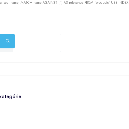
malised_name),MATCH name AGAINST ('') AS relevance FROM `products` USE INDE
kategórie