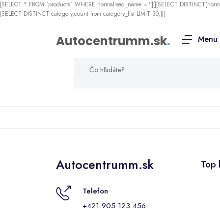
[SELECT * FROM `products` WHERE normalised_name = ''][][SELECT DISTINCT(nor
[SELECT DISTINCT category,count from category_list LIMIT 30;][]
Autocentrumm.sk
.
Menu
Autocentrumm.sk
Top 
Telefon
+421 905 123 456