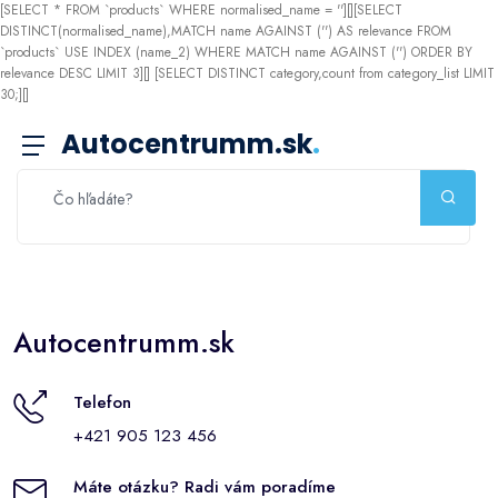
[SELECT * FROM `products` WHERE normalised_name = ''][][SELECT
DISTINCT(normalised_name),MATCH name AGAINST ('') AS relevance FROM
`products` USE INDEX (name_2) WHERE MATCH name AGAINST ('') ORDER BY
relevance DESC LIMIT 3][]
[SELECT DISTINCT category,count from category_list LIMIT
30;][]
Autocentrumm.sk
.
Autocentrumm.sk
Telefon
+421 905 123 456
Máte otázku? Radi vám poradíme